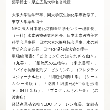
薬学博士・県立広島大学名誉教授
大阪大学理学部卒、同大学院生物化学専攻修了、
東京大学薬学博士
NPO 法人日本老化防御医科学センター理事長、
（一社）水素医療研究所所長、日本水素医療美容
科学会理事長、日本水素水振興協会理事、水の科
学研究会副会長、日本RF温熱療法協会理事
単独編著書: 『ビタミンC の知られざる働き』
（丸善）、『細胞死の生物学』（東京書籍）、
『バイオ抗酸化剤プロビタミンC 』（フレグラン
スジャーナル社）、『細胞死制御工学』（シーエ
ムシー出版 ）、『逆説！細胞死が生命を形造
る』(NTT 出版）、『プログラムされた死』（岩
波書店）
経済産業省管轄NEDO フラーレン班長、文部省