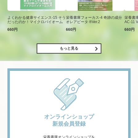
よくわかる健康サイエンス-15 そう
栄養書庫フォーカス-4 奇跡の成分
栄養書庫
だったのか！マイクロバイオーム
オレアビータ ®Ver.2
AC-11 V
660円
660円
660円
もっと見る
オンラインショップ
新規会員登録
栄養書庫オンラインショップを