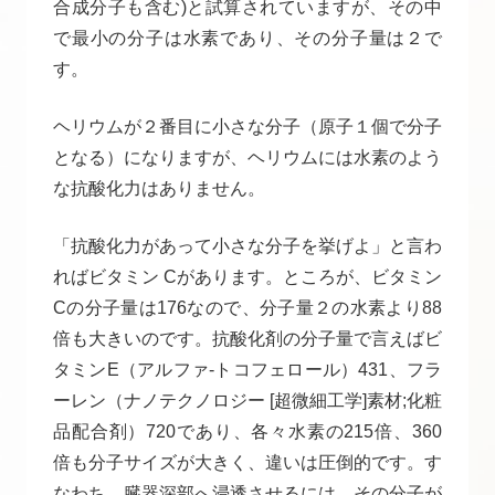
合成分子も含む)と試算されていますが、その中
で最小の分子は水素であり、その分子量は２で
す。
ヘリウムが２番目に小さな分子（原子１個で分子
となる）になりますが、ヘリウムには水素のよう
な抗酸化力はありません。
「抗酸化力があって小さな分子を挙げよ」と言わ
ればビタミン Cがあります。ところが、ビタミン
Cの分子量は176なので、分子量２の水素より88
倍も大きいのです。抗酸化剤の分子量で言えばビ
タミンE（アルファ-トコフェロール）431、フラ
ーレン（ナノテクノロジー [超微細工学]素材;化粧
品配合剤）720であり、各々水素の215倍、360
倍も分子サイズが大きく、違いは圧倒的です。す
なわち、臓器深部へ浸透させるには、その分子が