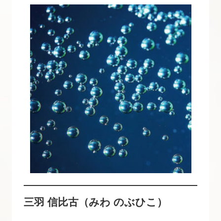
三羽 信比古（みわ のぶひこ）