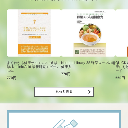
よくわかる健康サイエンス-16 核
Nutrient Library-38 野菜スープの超
QUICK
酸/ Nucleic Acid 最新研究エビデン
健康力
康にも
ス集
ード
770円
770円
550円
もっと見る