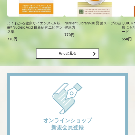
よくわかる健康サイエンス-16 核
Nutrient Library-38 野菜スープの超
QUICK
酸/ Nucleic Acid 最新研究エビデン
健康力
康にも
ス集
ード
770円
770円
550円
もっと見る
オンラインショップ
新規会員登録