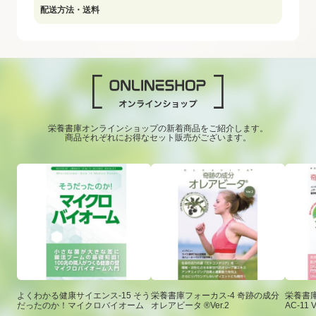
配送方法・送料
栄養書庫オンラインショップの新着商品をご紹介します。
商品それぞれにお得なセット販売がございます。
よくわかる健康サイエンス-15 そう
栄養書庫フォーカス-4 奇跡の成分
栄養書庫
だったのか！マイクロバイオーム
オレアビータ ®Ver.2
AC-11 V