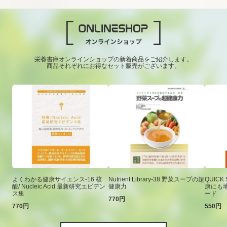
栄養書庫オンラインショップの新着商品をご紹介します。
商品それぞれにお得なセット販売がございます。
よくわかる健康サイエンス-16 核
Nutrient Library-38 野菜スープの超
QUICK
酸/ Nucleic Acid 最新研究エビデン
健康力
康にも
ス集
ード
770円
770円
550円