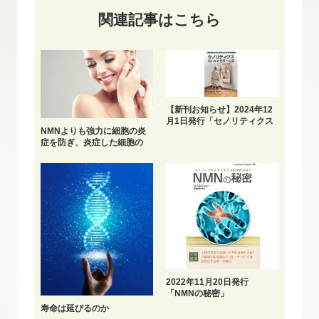
関連記事はこちら
【新刊お知らせ】2024年12
月1日発行「セノリティクス
NMNよりも強力に細胞の炎
老いなき世界への扉」
症を防ぎ、炎症した細胞の
NAD+を回復する
2022年11月20日発行
「NMNの秘密」
寿命は延びるのか