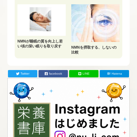
NMNが睡眠の質を向上し若
い頃の深い眠りを取り戻す
NMNを摂取する、しないの
比較
Twitter
facebook
LINE
Hatena