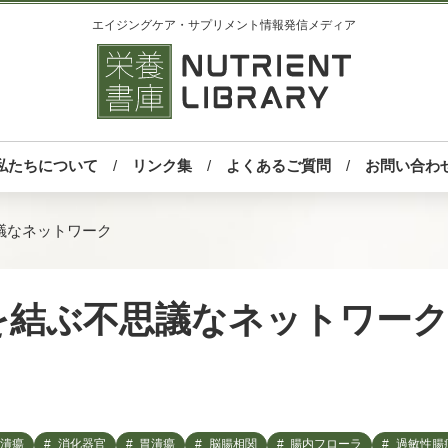
エイジングケア・サプリメント情報発信メディア
私たちについて
リンク集
よくあるご質問
お問い合わ
議なネットワーク
を結ぶ不思議なネットワー
潰瘍
消化器官
胃潰瘍
脳腸相関
腸内フローラ
過敏性腸