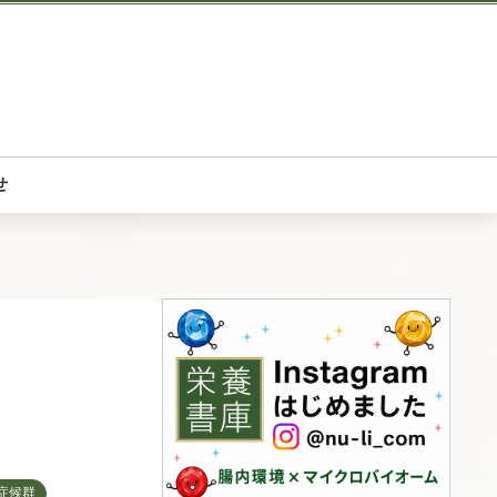
せ
ク
症候群