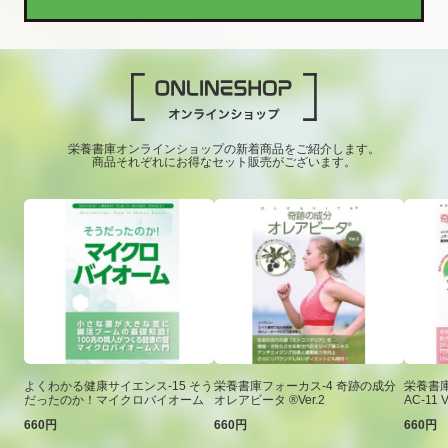
栄養書庫オンラインショップの新着商品をご紹介します。
商品それぞれにお得なセット販売がございます。
よくわかる健康サイエンス-15 そう
栄養書庫フォーカス-4 奇跡の成分
栄養書庫
だったのか！マイクロバイオーム
オレアビータ ®Ver.2
AC-11 V
660円
660円
660円