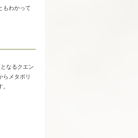
ともわかって
速となるクエン
からメタボリ
す。