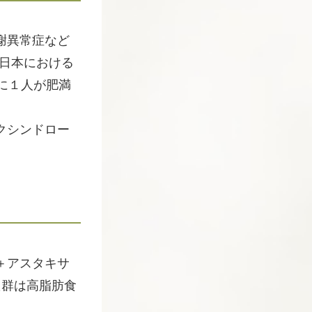
謝異常症など
の日本における
人に１人が肥満
クシンドロー
＋アスタキサ
た群は高脂肪食