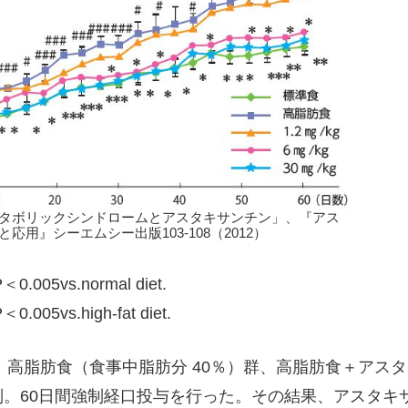
タボリックシンドロームとアスタキサンチン」、『アス
応用』シーエムシー出版103-108（2012）
05vs.normal diet.
5vs.high-fat diet.
高脂肪食（食事中脂肪分 40％）群、高脂肪食＋アス
gの５群に群別。60日間強制経口投与を行った。その結果、アスタ