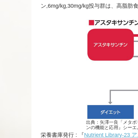
ン,6mg/kg,30mg/kg投与群は
出典：矢澤一良「メタボ
ンの機能と応用』シーエムシー
栄養書庫発行 : 『
Nutrient Libra