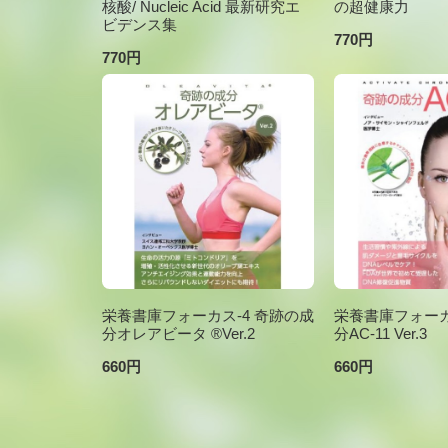
核酸/ Nucleic Acid 最新研究エ
の超健康力
ビデンス集
770円
770円
栄養書庫フォーカス-4 奇跡の成
栄養書庫フォーカ
分オレアビータ ®Ver.2
分AC-11 Ver.3
660円
660円