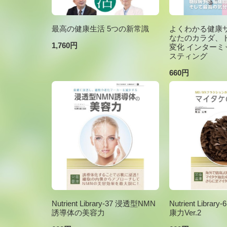
最高の健康生活 5つの新常識
よくわかる健康サ
なたのカラダ、
1,760円
変化 インターミ
スティング
660円
Nutrient Library-37 浸透型NMN
Nutrient Libr
誘導体の美容力
康力Ver.2