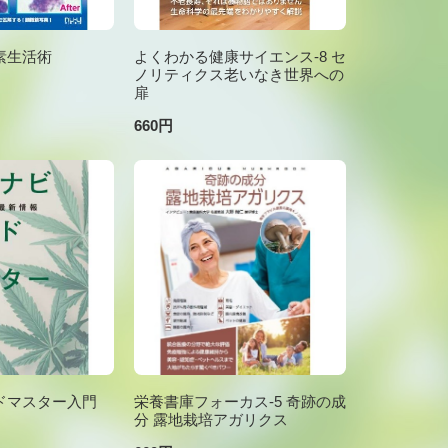
素生活術
よくわかる健康サイエンス-8 セ
ノリティクス老いなき世界への
扉
660円
ドマスター入門
栄養書庫フォーカス-5 奇跡の成
分 露地栽培アガリクス