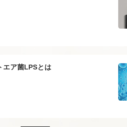
トエア菌LPSとは