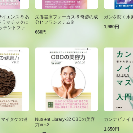
イエンス-9 あ
栄養書庫フォーカス-6 奇跡の成
ガンを防ぐ水
ドラマチックに
分ヒフワンステム®
1,980円
ッテントファ
660円
ary-6 マイタケの健
Nutrient Library-32 CBDの美容
カンナビノイ
力Ver.2
1,650円