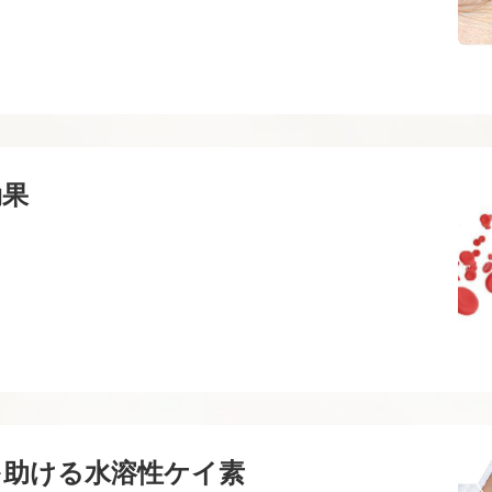
効果
を助ける水溶性ケイ素