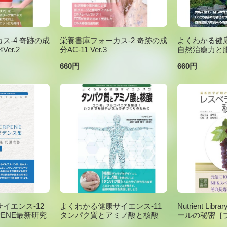
ス-4 奇跡の成
栄養書庫フォーカス-2 奇跡の成
よくわかる健康
er.2
分AC-11 Ver.3
自然治癒力と
660円
660円
イエンス-12
よくわかる健康サイエンス-11
Nutrient Li
PENE最新研究
タンパク質とアミノ酸と核酸
ールの秘密［