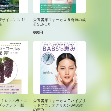
サイエンス-14
栄養書庫フォーカス-8 奇跡の成
腸
分SENOX
660円
brary-1 レスベラトロ
栄養書庫フォーカス-7 ハイブリ
ブックレット版］
ッドプロテオグリカンBABS®
の恵み