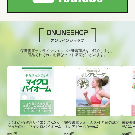
栄養書庫オンラインショップの新着商品をご紹介します。
商品それぞれにお得なセット販売がございます。
よくわかる健康サイエンス-15 そう
栄養書庫フォーカス-4 奇跡の成分
栄養書庫
だったのか！マイクロバイオーム
オレアビータ ®Ver.2
AC-11 V
660円
660円
660円