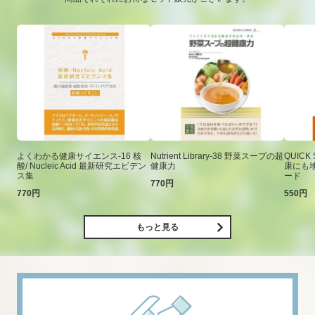
よくわかる健康サイエンス-16 核
Nutrient Library-38 野菜スープの超
QUICK
酸/ Nucleic Acid 最新研究エビデン
健康力
康にも
ス集
ード
770円
770円
550円
もっと見る