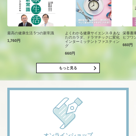
最高の健康生活 5つの新常識
よくわかる健康サイエンス-9 あな
栄養書庫
たのカラダ、ドラマチックに変化
ヒフワ
1,760円
インターミッテントファスティン
660円
グ
660円
もっと見る
オンラインショップ