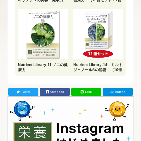
キサンチンの美容・健康力
健康力 （10冊セット＋1冊
おまけ）
Nutrient Library-11 ノニの健
Nutrient Library-14 ミルト
康力
ジェノール®の秘密 （10冊
セット＋1冊おまけ）
Twitter
facebook
LINE
Hatena