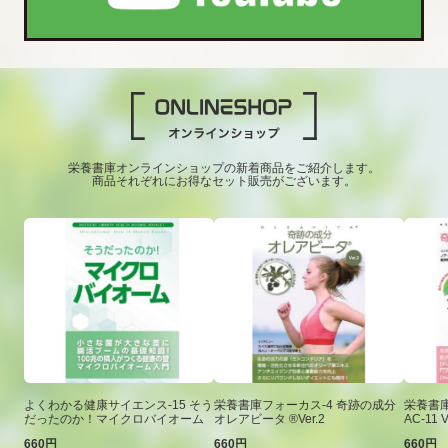
栄養書庫オンラインショップの新着商品をご紹介します。
商品それぞれにお得なセット販売がございます。
よくわかる健康サイエンス-15 そう
栄養書庫フォーカス-4 奇跡の成分
栄養書庫
だったのか！マイクロバイオーム
オレアビータ ®Ver.2
AC-11 V
660円
660円
660円