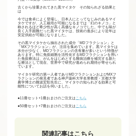
古くから珍重されてきた黒マイタケ その知られざる効果と
は
今では食卓によく登場し、日本人にとってなじみのあるマイ
タケですが、人工栽培が可能になるまでは「幻のキノコ」と
称されるほど希少性が高く高価なキノコでした。中でも味が
良く入手困難だった黒マイタケは、技術の進歩により近年は
安定供給が可能になりました。
その黒マイタケから抽出された成分「MDフラクション」と
「MXフラクション」が、注目を集めています。黒マイタケは
水分が少なく、MDフラクションの含有量が多いという特徴が
あります。特に免疫細胞を活性化するMDフラクションを用い
た免疫療法は、がんをはじめとする難病治療を補完する新た
な療法として現在、世界中で研究が進められ期待が寄せられ
ています。
マイタケ研究の第一人者でありMDフラクションおよびMXフ
ラクションの発見者である神戸薬科大学名誉教授・京都大学
農学博士の難波宏彰先生に、マイタケの知られざる効果と可
能性についてお話を伺いました。
●11冊セット+1冊おまけのご注文は
こちら
●50冊セット+7冊おまけのご注文は
こちら
関連記事はこちら