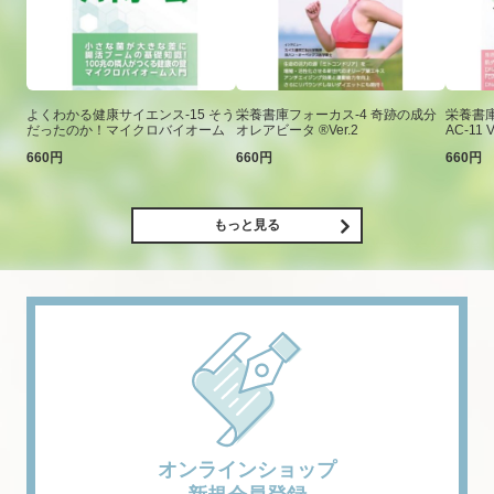
よくわかる健康サイエンス-15 そう
栄養書庫フォーカス-4 奇跡の成分
栄養書庫
だったのか！マイクロバイオーム
オレアビータ ®Ver.2
AC-11 V
660円
660円
660円
もっと見る
オンラインショップ