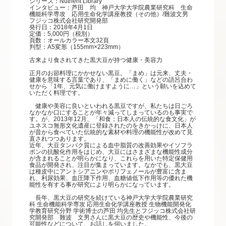
シリーズ：Nutrient Library
インタビュー：芦田 均 神戸大学大学院農業研究科 生命
機能科学専攻 応用生命化学講座教授（その他）/難波文男
フジッコ株式会社研究開発部
発行日：2018年4月1日
定価：5,000円（税別）
頁数：オールカラー本文32頁
判型：A5変形（155mm×223mm）
古来より食されてきた黒大豆が持つ健康・美容力
正月のお節料理にかかせない黒豆。「まめ」は元来、丈夫・
健康を意味する言葉であり、「まめに働く」などの語呂合わ
せから「1年、元気に働けますように…」という願いを込めて
いただく料理です。
健康や美容に良いといわれる黒豆ですが、私たちは日ごろ
なかなか口にすることが年々減ってしまっているのも事実で
す。が、2013年12月、「和食；日本人の伝統的な食文化」が
ユネスコ無形文化遺産に登録されたのをきかっけに、日本人
が昔から食べていた伝統的な素材や料理の機能性が改めて見
直されつつあります。
近年、大豆タンパク質による血中脂質の改善効果やイソフラ
ボンの抗酸化作用をはじめ、大豆にはさまざまな機能性成分
が含まれることが明らかになり、これらを用いた特定保健用
食品が開発され、注目が集まっています。なかでも、黒大豆
は種皮中にアントシアニンやポリフェノールが豊富に含ま
れ、利尿効果、血圧降下作用、血糖値低下作用等の優れた機
能性を有する事が研究により明らかになっています。
長年、黒大豆の研究を続けている神戸大学大学院農業研究
科 生命機能科学専攻 応用生命化学講座教授 生物機能開発化
学教育研究分野 学術博士の芦田 均先生とフジッコ株式会社研
究開発部 難波 文男さんに黒大豆の歴史や機能性、今後の
可能性などについて、お話しを伺いました。