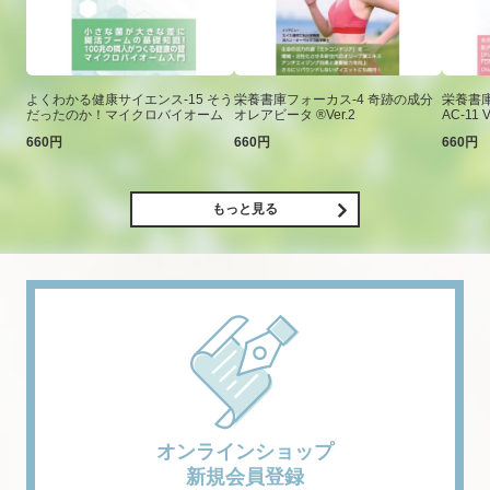
よくわかる健康サイエンス-15 そう
栄養書庫フォーカス-4 奇跡の成分
栄養書庫
だったのか！マイクロバイオーム
オレアビータ ®Ver.2
AC-11 V
660円
660円
660円
もっと見る
オンラインショップ
新規会員登録