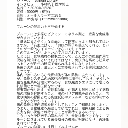
シリーズ：Nutrient Library
インタビュー：小林暁子 医学博士
発行日：2020年9月20日
定価：5000円（税別）
頁数：オールカラー本文28頁
判型：A5変形（155mm×223mm）
プルーンの健康力を再評価する
プルーンには多様なビタミン、ミネラル類と、豊富な食繊維
が含まれています。
「健康に良さそう」な食品として以前からよく知られてはい
ますが、「貧血に効く」「お腹の調子を整えてくれる」とい
うのが一般的なイメージではないでしょうか。
このプルーンが、あらためて注目されています。
たとえば、食物繊維の摂取によって、たんにその整腸作用で
便秘を解消するというだけではなく、免疫力を高める効果が
あることが近年の研究で知られるようになりました。
免疫力の向上は、最近とくに重要視されている健康課題のひ
とつです。
体内ではいろいろな免疫細胞が体の防御にあたっています
が、免疫システムの約60％が腸管に集中しており、そうした
腸管免疫系を活性化するのが、食物繊維をエサにして増える
乳酸菌などの善玉菌なのです。
善玉菌が作り出す「短鎖脂肪酸」が腸内を酸性に傾けて病原
菌の増殖を抑制すること、腸のバリア機能を高めること、老
化や病気の原因となる炎症反応やアレルギーなどを抑制する
ことなどがわかっています。
腸の免疫は腸内環境を良くしておくことで機能し続けます。
つまり、食物繊維を継続して摂取すれば、腸内細菌による免
疫力を良い状態で維持することが期待できるのです。
こういった予防医学の流れの中で、食物繊維だけでなく、プ
ルーンに含まれている栄養成分の機能が明確になり、再評価
されています。
プルーンの健康力に注目してみませんか。