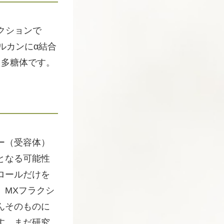
クションで
ルカンにα結合
た多糖体です。
ー（受容体）
となる可能性
ロールだけを
、MXフラクシ
んそのものに
す。まだ研究