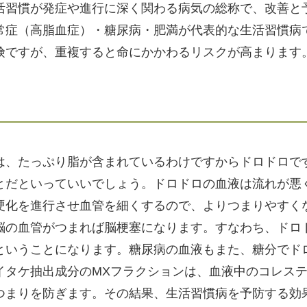
活習慣が発症や進行に深く関わる病気の総称で、改善と
常症（高脂血症）・糖尿病・肥満が代表的な生活習慣病
険ですが、重複すると命にかかわるリスクが高まります
は、たっぷり脂が含まれているわけですからドロドロで
とだといっていいでしょう。ドロドロの血液は流れが悪
硬化を進行させ血管を細くするので、よりつまりやすく
脳の血管がつまれば脳梗塞になります。すなわち、ドロ
ということになります。糖尿病の血液もまた、糖分でド
イタケ抽出成分のMXフラクションは、血液中のコレス
つまりを防ぎます。その結果、生活習慣病を予防する効