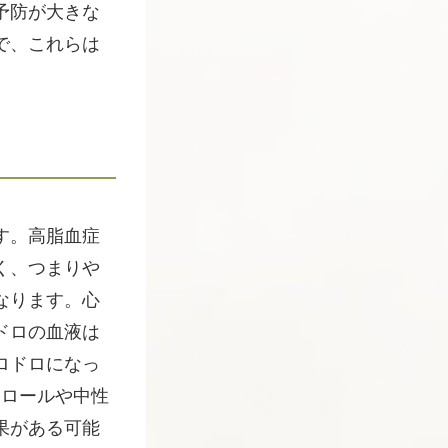
予防が大きな
で、これらは
。
す。高脂血症
く、つまりや
なります。心
ドロの血液は
ロドロになっ
テロールや中性
果がある可能