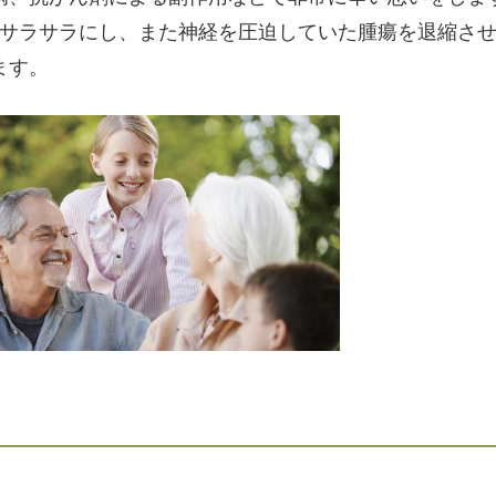
をサラサラにし、また神経を圧迫していた腫瘍を退縮さ
ます。