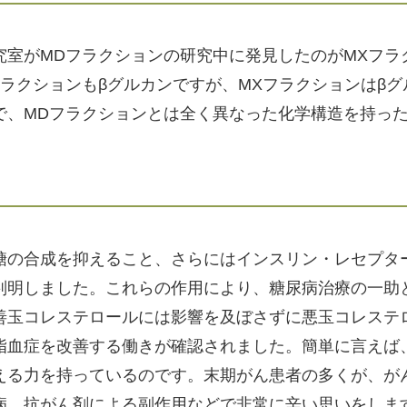
究室がMDフラクションの研究中に発見したのがMXフラ
ラクションもβグルカンですが、MXフラクションはβグ
で、MDフラクションとは全く異なった化学構造を持っ
糖の合成を抑えること、さらにはインスリン・レセプタ
判明しました。これらの作用により、糖尿病治療の一助
善玉コレステロールには影響を及ぼさずに悪玉コレステ
脂血症を改善する働きが確認されました。簡単に言えば
える力を持っているのです。末期がん患者の多くが、が
病、抗がん剤による副作用などで非常に辛い思いをしま