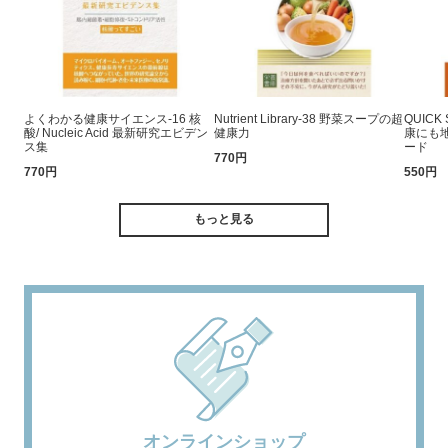
よくわかる健康サイエンス-16 核
Nutrient Library-38 野菜スープの超
QUICK
酸/ Nucleic Acid 最新研究エビデン
健康力
康にも
ス集
ード
770円
770円
550円
もっと見る
オンラインショップ