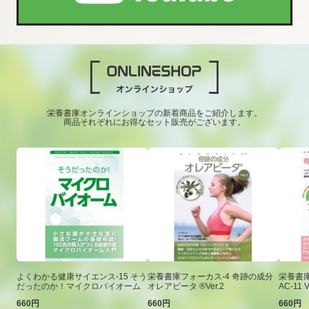
栄養書庫オンラインショップの新着商品をご紹介します。
商品それぞれにお得なセット販売がございます。
よくわかる健康サイエンス-15 そう
栄養書庫フォーカス-4 奇跡の成分
栄養書庫
だったのか！マイクロバイオーム
オレアビータ ®Ver.2
AC-11 V
660円
660円
660円