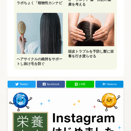
ラボちょく「植物性カンナビ
康を考える
ノイドの作用と有効性」配信
中
頭皮トラブルを予防し髪に栄
養を行き渡らせる
ヘアサイクルの維持をサポー
トし抜け毛を防ぐ
Twitter
facebook
LINE
Hatena