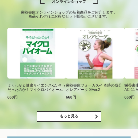
栄養書庫オンラインショップの新着商品をご紹介します。
商品それぞれにお得なセット販売がございます。
よくわかる健康サイエンス-15 そう
栄養書庫フォーカス-4 奇跡の成分
栄養書庫
だったのか！マイクロバイオーム
オレアビータ ®Ver.2
AC-11 V
660円
660円
660円
もっと見る