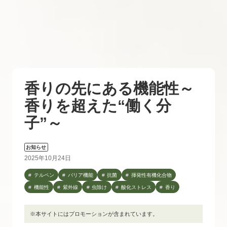
香りの先にある機能性～
香りを超えた“働く分
子”～
お知らせ
2025年10月24日
テルペン
バリア機能
抗菌
揮発性有機化合物
機能性
紫外線
虫除け
酸化ストレス
香り
※本サイトにはプロモーションが含まれています。