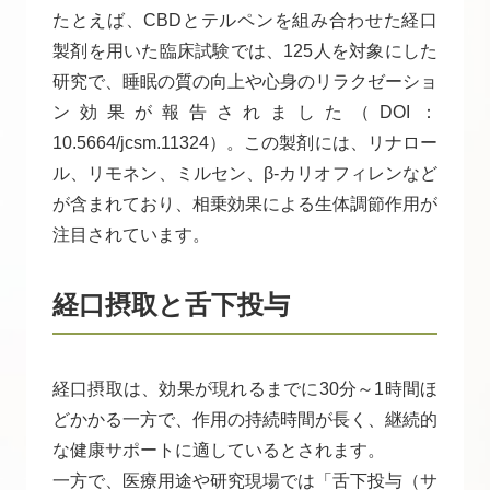
たとえば、CBDとテルペンを組み合わせた経口
製剤を用いた臨床試験では、125人を対象にした
研究で、睡眠の質の向上や心身のリラクゼーショ
ン効果が報告されました（DOI：
10.5664/jcsm.11324）。この製剤には、リナロー
ル、リモネン、ミルセン、β-カリオフィレンなど
が含まれており、相乗効果による生体調節作用が
注目されています。
経口摂取と舌下投与
経口摂取は、効果が現れるまでに30分～1時間ほ
どかかる一方で、作用の持続時間が長く、継続的
な健康サポートに適しているとされます。
一方で、医療用途や研究現場では「舌下投与（サ