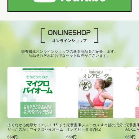
栄養書庫オンラインショップの新着商品をご紹介します。
商品それぞれにお得なセット販売がございます。
よくわかる健康サイエンス-15 そう
栄養書庫フォーカス-4 奇跡の成分
栄養書庫
だったのか！マイクロバイオーム
オレアビータ ®Ver.2
AC-11 V
660円
660円
660円