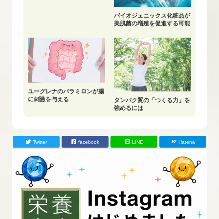
バイオジェニックス化粧品が
美肌菌の増殖を促進する可能
性
ユーグレナのパラミロンが腸
に刺激を与える
タンパク質の「つくる力」を
強めるには
Twitter
facebook
LINE
Hatena