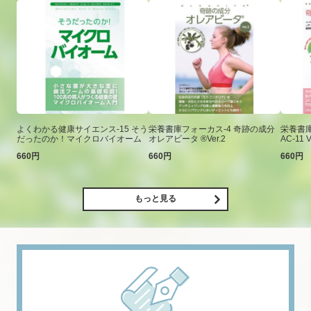
よくわかる健康サイエンス-15 そう
栄養書庫フォーカス-4 奇跡の成分
栄養書庫
だったのか！マイクロバイオーム
オレアビータ ®Ver.2
AC-11 V
660円
660円
660円
もっと見る