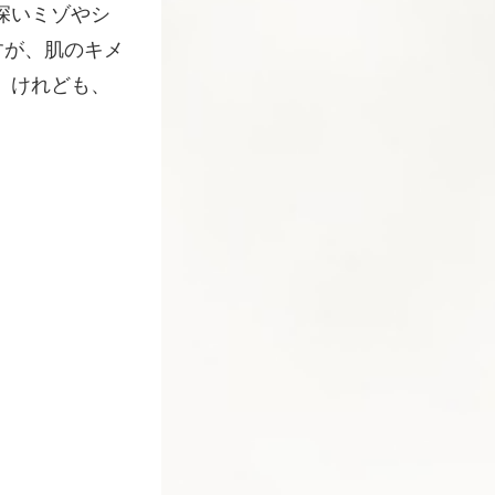
深いミゾやシ
すが、肌のキメ
。けれども、