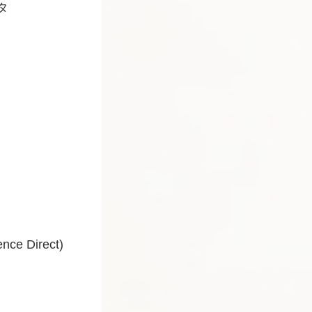
タ
ence Direct)