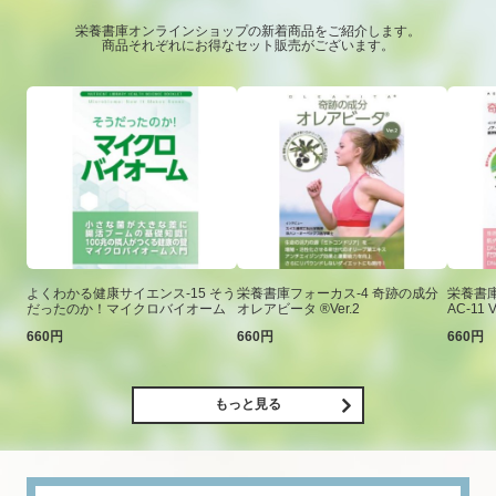
栄養書庫オンラインショップの新着商品をご紹介します。
商品それぞれにお得なセット販売がございます。
よくわかる健康サイエンス-15 そう
栄養書庫フォーカス-4 奇跡の成分
栄養書庫
だったのか！マイクロバイオーム
オレアビータ ®Ver.2
AC-11 V
660円
660円
660円
もっと見る