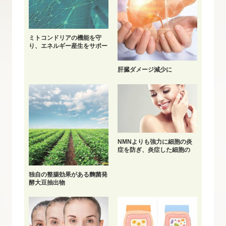
ミトコンドリアの機能を守
り、エネルギー産生をサポー
ト
肝臓ダメージ減少に
NMNよりも強力に細胞の炎
症を防ぎ、炎症した細胞の
NAD+を回復する
独自の整腸効果がある麴菌発
酵大豆抽出物