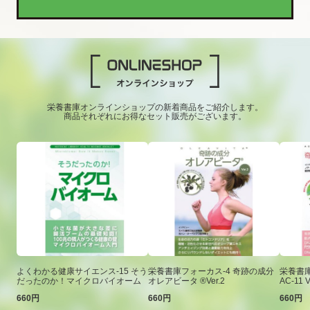
栄養書庫オンラインショップの新着商品をご紹介します。
商品それぞれにお得なセット販売がございます。
よくわかる健康サイエンス-15 そう
栄養書庫フォーカス-4 奇跡の成分
栄養書庫
だったのか！マイクロバイオーム
オレアビータ ®Ver.2
AC-11 V
660円
660円
660円