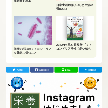
筋肉量を増加
日常生活動作(ADL)と生活の
質(QOL)
2022年4月27日発行 「ミト
コンドリア活性で老い知ら
健康の秘訣はミトコンドリア
ず」
を元気に保つこと
Twitter
facebook
LINE
Hatena