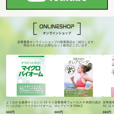
栄養書庫オンラインショップの新着商品をご紹介します。
商品それぞれにお得なセット販売がございます。
よくわかる健康サイエンス-15 そう
栄養書庫フォーカス-4 奇跡の成分
栄養書庫
だったのか！マイクロバイオーム
オレアビータ ®Ver.2
AC-11 V
660円
660円
660円