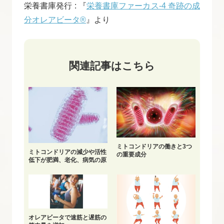
栄養書庫発行 : 『
栄養書庫ファーカス-4 奇跡の成
分オレアビータ®
』より
関連記事はこちら
ミトコンドリアの働きと3つ
ミトコンドリアの減少や活性
の重要成分
低下が肥満、老化、病気の原
因に
オレアビータで速筋と遅筋の