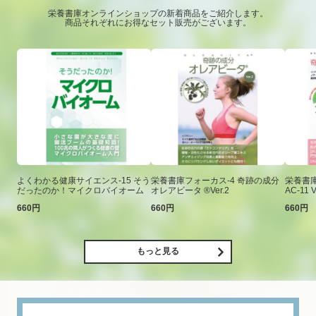
栄養書庫オンラインショップの新着商品をご紹介します。
商品それぞれにお得なセット販売がございます。
よくわかる健康サイエンス-15 そう
栄養書庫フォーカス-4 奇跡の成分
栄養書庫
だったのか！マイクロバイオーム
オレアビータ ®Ver.2
AC-11 V
660円
660円
660円
もっと見る