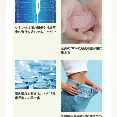
ケトン体は脳の損傷や神経疾
患の進行を遅らせることがで
きる
全身の70％の免疫細胞が腸に
集まる
腸内環境を整えることが『健
康長寿』の第一歩
乳酸菌生産物質が肥満対策の