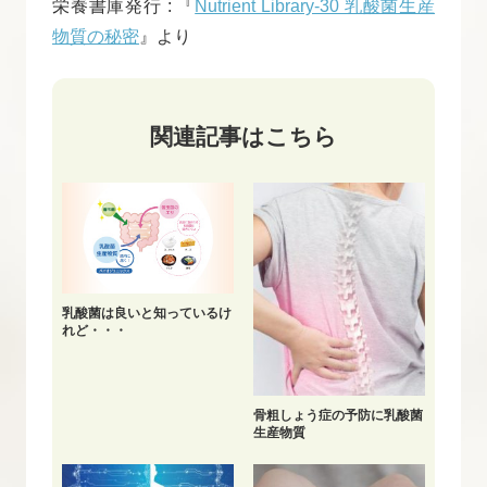
栄養書庫発行 : 『
Nutrient Library-30 乳酸菌生産
物質の秘密
』より
関連記事はこちら
乳酸菌は良いと知っているけ
れど・・・
骨粗しょう症の予防に乳酸菌
生産物質