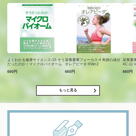
よくわかる健康サイエンス-15 そう
栄養書庫フォーカス-4 奇跡の成分
栄養書庫
だったのか！マイクロバイオーム
オレアビータ ®Ver.2
AC-11 V
660円
660円
660円
もっと見る