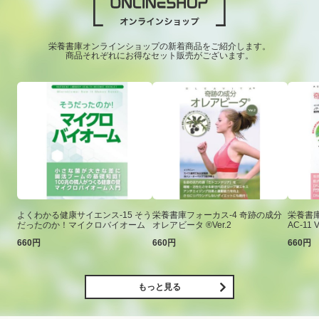
栄養書庫オンラインショップの新着商品をご紹介します。
商品それぞれにお得なセット販売がございます。
よくわかる健康サイエンス-15 そう
栄養書庫フォーカス-4 奇跡の成分
栄養書庫
だったのか！マイクロバイオーム
オレアビータ ®Ver.2
AC-11 V
660円
660円
660円
もっと見る