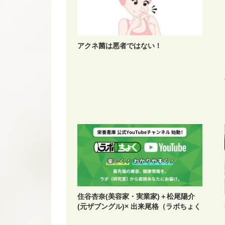
アクネ菌は悪者ではない！
住谷杏奈(美容家・実業家)＋松尾陽介
(元ザブングル)× 出来尾格（ラボちょく
先生）YouTubeチャンネル『ラボちょ