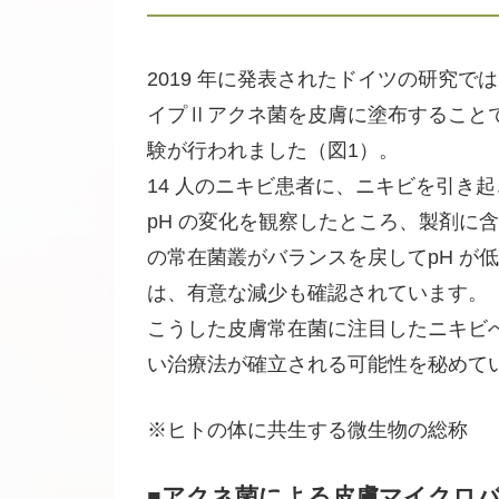
2019 年に発表されたドイツの研究
イプⅡアクネ菌を皮膚に塗布すること
験が行われました（図1）。
14 人のニキビ患者に、ニキビを引き
pH の変化を観察したところ、製剤に
の常在菌叢がバランスを戻してpH が
は、有意な減少も確認されています。
こうした皮膚常在菌に注目したニキビ
い治療法が確立される可能性を秘めて
※ヒトの体に共生する微生物の総称
■アクネ菌による皮膚マイクロバ