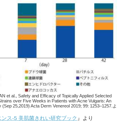
al., Safety and Efficacy of Topically Applied Selected
trains over Five Weeks in Patients with Acne Vulgaris: An
dy (Sep 25,2019) Acta Derm Venereol 2019; 99: 1253–1257.よ
ンス-5 美肌菌きれい研究ブック
』より