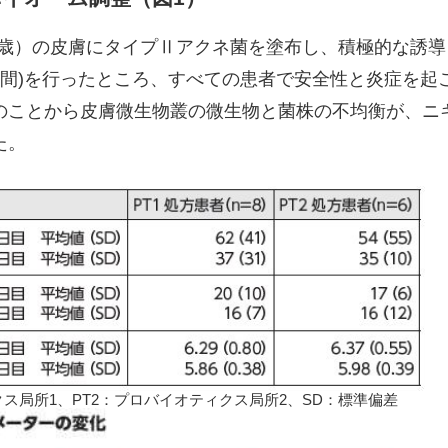
3歳）の皮膚にタイプⅡアクネ菌を塗布し、積極的な誘導 
（5週間)を行ったところ、すべての患者で安全性と炎症を
のことから皮膚微生物叢の微生物と菌株の不均衡が、ニ
た。
クス局所1、PT2：プロバイオティクス局所2、SD：標準偏差