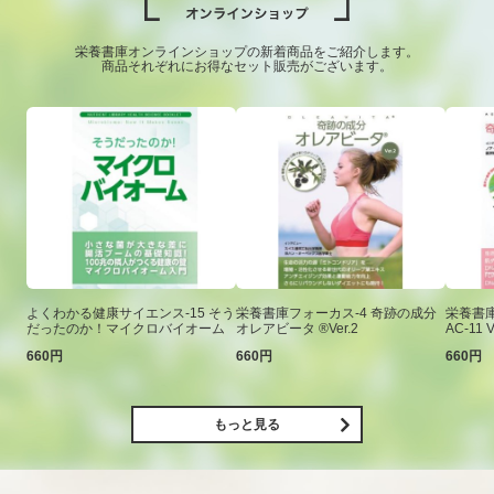
栄養書庫オンラインショップの新着商品をご紹介します。
商品それぞれにお得なセット販売がございます。
よくわかる健康サイエンス-15 そう
栄養書庫フォーカス-4 奇跡の成分
栄養書庫
だったのか！マイクロバイオーム
オレアビータ ®Ver.2
AC-11 V
660円
660円
660円
もっと見る