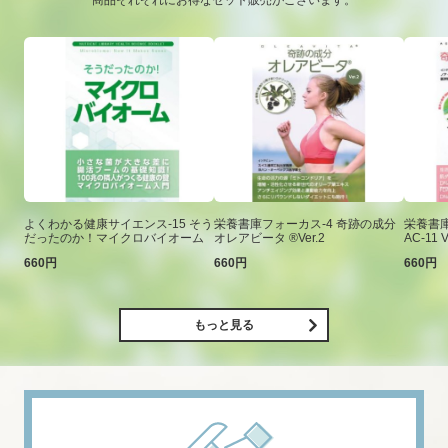
商品それぞれにお得なセット販売がございます。
よくわかる健康サイエンス-15 そう
栄養書庫フォーカス-4 奇跡の成分
栄養書庫
だったのか！マイクロバイオーム
オレアビータ ®Ver.2
AC-11 V
660円
660円
660円
もっと見る