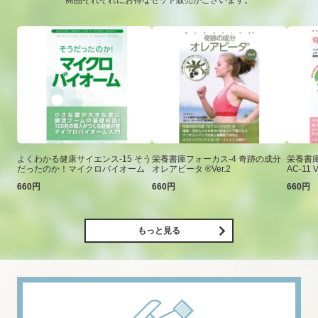
商品それぞれにお得なセット販売がございます。
よくわかる健康サイエンス-15 そう
栄養書庫フォーカス-4 奇跡の成分
栄養書庫
だったのか！マイクロバイオーム
オレアビータ ®Ver.2
AC-11 V
660円
660円
660円
もっと見る