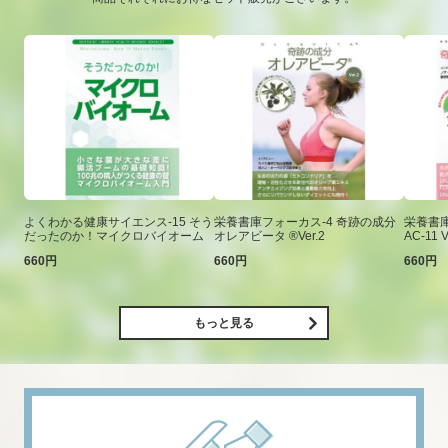
よくわかる健康サイエンス-15 そう
栄養書庫フォーカス-4 奇跡の成分
栄養書庫
だったのか！マイクロバイオーム
オレアビータ ®Ver.2
AC-11 V
660円
660円
660円
もっと見る