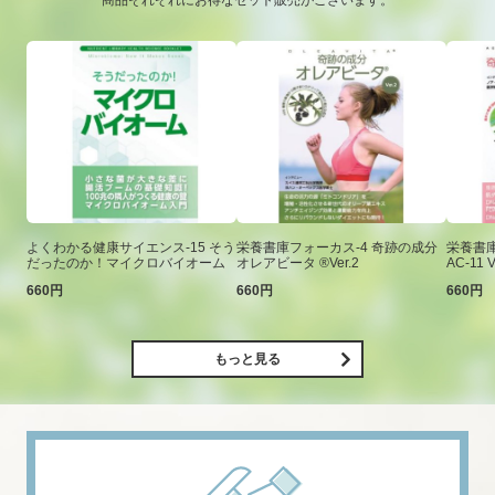
商品それぞれにお得なセット販売がございます。
よくわかる健康サイエンス-15 そう
栄養書庫フォーカス-4 奇跡の成分
栄養書庫
だったのか！マイクロバイオーム
オレアビータ ®Ver.2
AC-11 V
660円
660円
660円
もっと見る