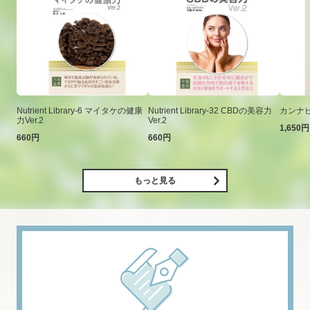
Nutrient Library-6 マイタケの健康
Nutrient Library-32 CBDの美容力
カンナ
力Ver.2
Ver.2
1,650円
660円
660円
もっと見る