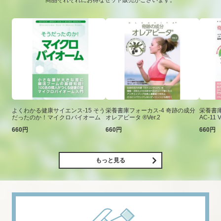
商品それぞれにお得なセット販売がございます。
よくわかる健康サイエンス-15 そう
栄養書庫フォーカス-4 奇跡の成分
栄養書庫
だったのか！マイクロバイオーム
オレアビータ ®Ver.2
AC-11 V
660円
660円
660円
もっと見る