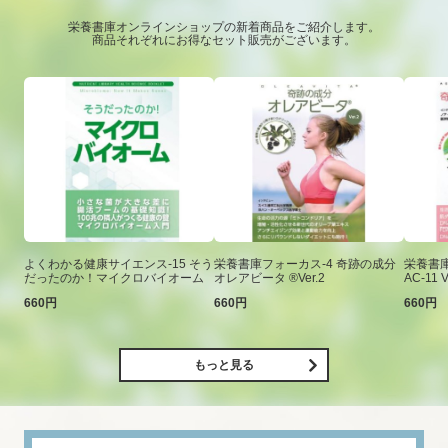
栄養書庫オンラインショップの新着商品をご紹介します。
商品それぞれにお得なセット販売がございます。
よくわかる健康サイエンス-15 そう
栄養書庫フォーカス-4 奇跡の成分
栄養書庫
だったのか！マイクロバイオーム
オレアビータ ®Ver.2
AC-11 V
660円
660円
660円
もっと見る