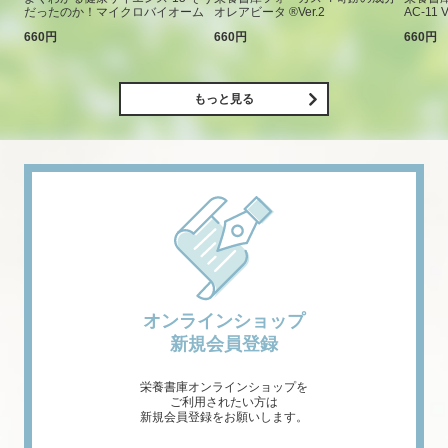
だったのか！マイクロバイオーム
オレアビータ ®Ver.2
AC-11 V
660円
660円
660円
もっと見る
オンラインショップ
新規会員登録
栄養書庫オンラインショップを
ご利用されたい方は
新規会員登録をお願いします。