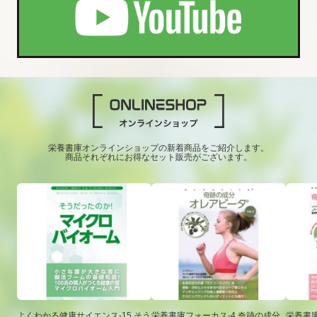
栄養書庫オンラインショップの新着商品をご紹介します。
商品それぞれにお得なセット販売がございます。
よくわかる健康サイエンス-15 そう
栄養書庫フォーカス-4 奇跡の成分
栄養書庫