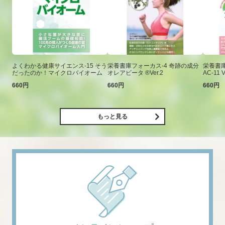
よくわかる健康サイエンス-15 そう
栄養書庫フォーカス-4 奇跡の成分
栄養書庫
だったのか！マイクロバイオーム
オレアビータ ®Ver.2
AC-11 V
660円
660円
660円
もっと見る