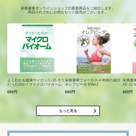
栄養書庫オンラインショップの新着商品をご紹介します。
商品それぞれにお得なセット販売がございます。
よくわかる健康サイエンス-15 そう
栄養書庫フォーカス-4 奇跡の成分
栄養書庫
だったのか！マイクロバイオーム
オレアビータ ®Ver.2
AC-11 V
660円
660円
660円
もっと見る