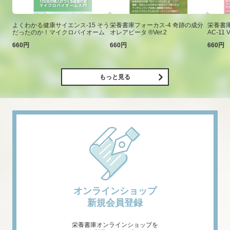
よくわかる健康サイエンス-15 そう
栄養書庫フォーカス-4 奇跡の成分
栄養書庫
だったのか！マイクロバイオーム
オレアビータ ®Ver.2
AC-11 V
660円
660円
660円
もっと見る
オンラインショップ
新規会員登録
栄養書庫オンラインショップを