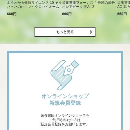
よくわかる健康サイエンス-15 そう
栄養書庫フォーカス-4 奇跡の成分
栄養書庫
だったのか！マイクロバイオーム
オレアビータ ®Ver.2
AC-11 V
660円
660円
660円
もっと見る
オンラインショップ
新規会員登録
栄養書庫オンラインショップを
ご利用されたい方は
新規会員登録をお願いします。