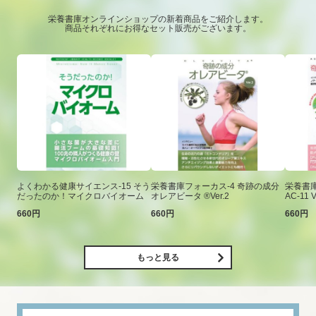
栄養書庫オンラインショップの新着商品をご紹介します。
商品それぞれにお得なセット販売がございます。
よくわかる健康サイエンス-15 そう
栄養書庫フォーカス-4 奇跡の成分
栄養書庫
だったのか！マイクロバイオーム
オレアビータ ®Ver.2
AC-11 V
660円
660円
660円
もっと見る