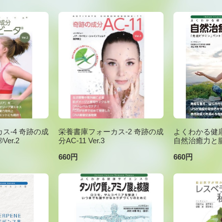
ス-4 奇跡の成
栄養書庫フォーカス-2 奇跡の成
よくわかる健康
er.2
分AC-11 Ver.3
自然治癒力と
660円
660円