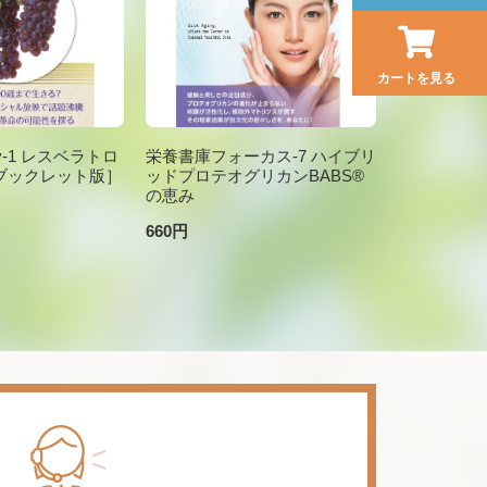
カートを見る
brary-1 レスベラトロ
栄養書庫フォーカス-7 ハイブリ
ブックレット版］
ッドプロテオグリカンBABS®
の恵み
660円