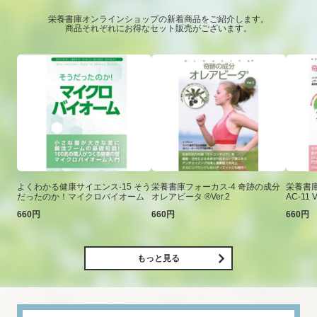
栄養書庫オンラインショップの新着商品をご紹介します。
商品それぞれにお得なセット販売がございます。
よくわかる健康サイエンス-15 そう
栄養書庫フォーカス-4 奇跡の成分
栄養書庫
だったのか！マイクロバイオーム
オレアビータ ®Ver.2
AC-11 V
660円
660円
660円
もっと見る