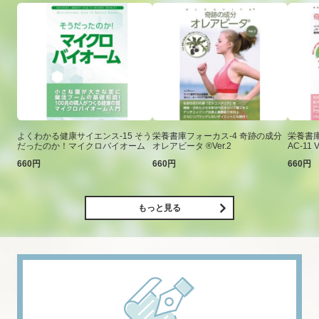
よくわかる健康サイエンス-15 そう
栄養書庫フォーカス-4 奇跡の成分
栄養書庫
だったのか！マイクロバイオーム
オレアビータ ®Ver.2
AC-11 V
660円
660円
660円
もっと見る