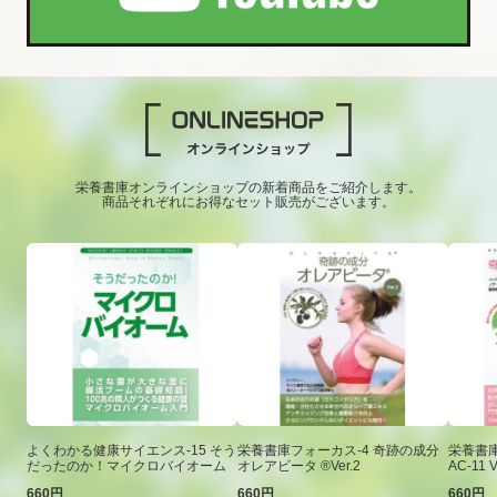
栄養書庫オンラインショップの新着商品をご紹介します。
商品それぞれにお得なセット販売がございます。
よくわかる健康サイエンス-15 そう
栄養書庫フォーカス-4 奇跡の成分
栄養書庫
だったのか！マイクロバイオーム
オレアビータ ®Ver.2
AC-11 V
660円
660円
660円