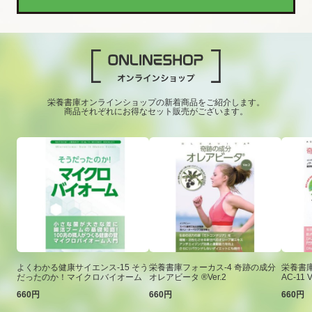
栄養書庫オンラインショップの新着商品をご紹介します。
商品それぞれにお得なセット販売がございます。
よくわかる健康サイエンス-15 そう
栄養書庫フォーカス-4 奇跡の成分
栄養書庫
だったのか！マイクロバイオーム
オレアビータ ®Ver.2
AC-11 V
660円
660円
660円